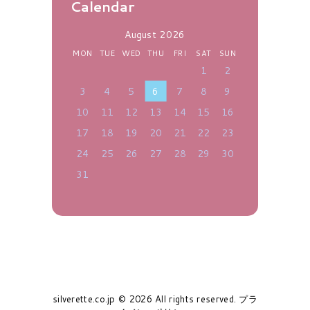
Calendar
August 2026
MON
TUE
WED
THU
FRI
SAT
SUN
1
2
3
4
5
6
7
8
9
10
11
12
13
14
15
16
17
18
19
20
21
22
23
24
25
26
27
28
29
30
31
silverette.co.jp © 2026 All rights reserved.
プラ